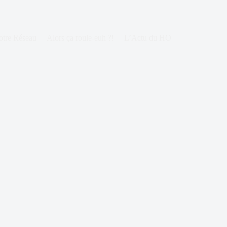
otre Réseau
Alors ça roule-euh ?!
L’Actu du HO