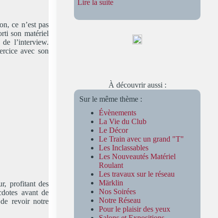
:
Lire la suite
Travaux
sur
non, ce n’est pas
le
rti son matériel
Réseau
de l’interview.
–
xercice avec son
1ère
Partie
À découvrir aussi :
Sur le même thème :
Évènements
La Vie du Club
Le Décor
Le Train avec un grand "T"
Les Inclassables
Les Nouveautés Matériel
Roulant
Les travaux sur le réseau
Märklin
r, profitant des
Nos Soirées
ecdotes avant de
Notre Réseau
 de revoir notre
Pour le plaisir des yeux
Salons et Expositions