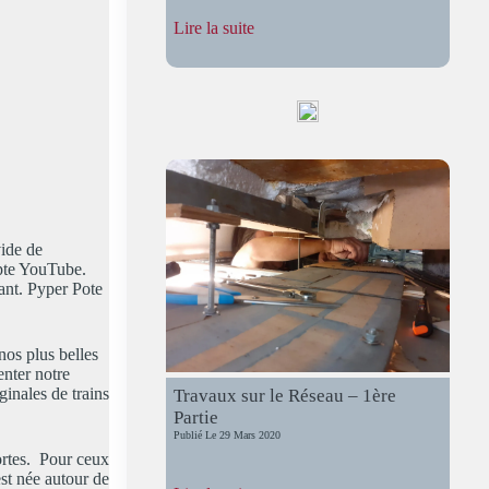
:
Lire la suite
Assemblée
Générale
2024
vide de
mpte YouTube.
ant. Pyper Pote
nos plus belles
enter notre
inales de trains
Travaux sur le Réseau – 1ère
Partie
Publié Le
29 Mars 2020
ortes. Pour ceux
est née autour de