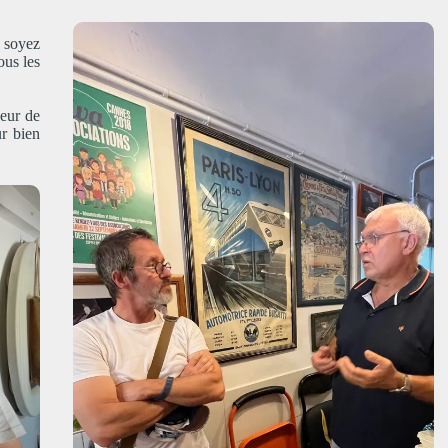
 soyez
ous les
neur de
r bien