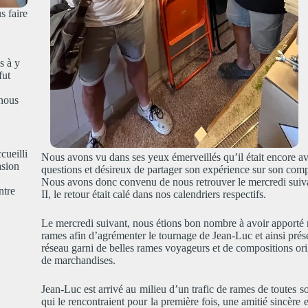
s faire
s à y
fut
 nous
cueilli
Nous avons vu dans ses yeux émerveillés qu’il était encore a
asion
questions et désireux de partager son expérience sur son co
Nous avons donc convenu de nous retrouver le mercredi suiv
ntre
II, le retour était calé dans nos calendriers respectifs.
Le mercredi suivant, nous étions bon nombre à avoir apporté 
rames afin d’agrémenter le tournage de Jean-Luc et ainsi prés
réseau garni de belles rames voyageurs et de compositions orig
de marchandises.
Jean-Luc est arrivé au milieu d’un trafic de rames de toutes s
qui le rencontraient pour la première fois, une amitié sincère 