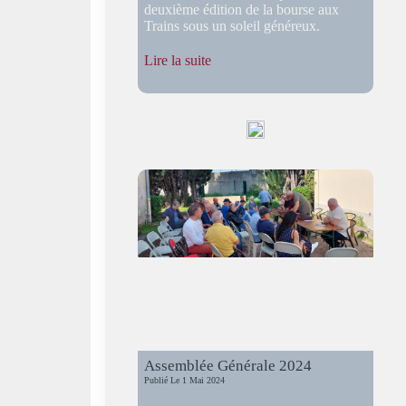
deuxième édition de la bourse aux
Trains sous un soleil généreux.
:
Lire la suite
Rail
Brocante
avec
Doudou
Modélisme
Assemblée Générale 2024
Publié Le
1 Mai 2024