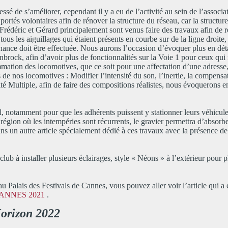
ssé de s’améliorer, cependant il y a eu de l’activité au sein de l’associa
tés volontaires afin de rénover la structure du réseau, car la structure 
 Frédéric et Gérard principalement sont venus faire des travaux afin de re
 tous les aiguillages qui étaient présents en courbe sur de la ligne droite,
enance doit être effectuée. Nous aurons l’occasion d’évoquer plus en déta
brock, afin d’avoir plus de fonctionnalités sur la Voie 1 pour ceux qui 
ammation des locomotives, que ce soit pour une affectation d’une adresse
de nos locomotives : Modifier l’intensité du son, l’inertie, la compensa
é Multiple, afin de faire des compositions réalistes, nous évoquerons 
l, notamment pour que les adhérents puissent y stationner leurs véhicule
région où les intempéries sont récurrents, le gravier permettra d’absorbe
ns un autre article spécialement dédié à ces travaux avec la présence d
club à installer plusieurs éclairages, style « Néons » à l’extérieur pour pl
 Palais des Festivals de Cannes, vous pouvez aller voir l’article qui a 
ANNES 2021
.
orizon 2022