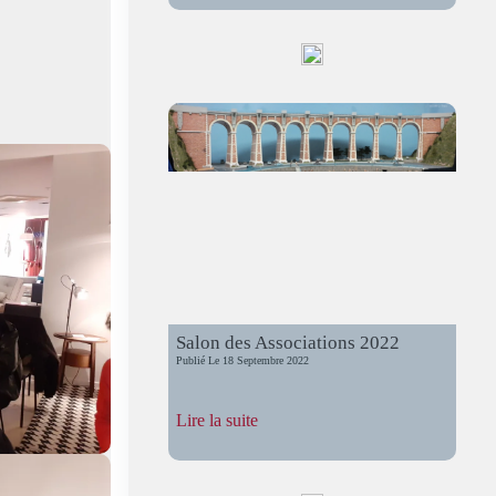
CMFC
fête
l’été
Salon des Associations 2022
Publié Le
18 Septembre 2022
:
Lire la suite
Salon
des
Associations