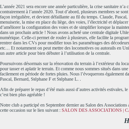
L’année 2021 sera encore une année particulière, la crise sanitaire n’a ce
contrairement à l’année 2020. Tout d’abord, plusieurs membres se sont por
façon irrégulière, et devient défaillante au fil du temps. Claude, Pascal,
menuiserie, la mise en place du liège, des voies, l’électricité et déplacer
d’améliorer la configuration des voies et de simplifier lorsque la maint
dans un prochain article ! Nous avons acheté une centrale digitale Uhlen
numérique. Celle-ci permet de rouler à plusieurs, elle facilite la progr
rentrer dans les CVs pour modifier tous les paramétrages des décodeurs 
etc… Et notamment on peut mettre des locomotives ou autorails en Unit
un autre article pour bien débuter à l’utilisation de la centrale.
Poursuivons désormais sur la rénovation du terrain à l’extérieur du loca
pour tasser et aplatir le terrain. Et comme nous sommes situés dans une 
facilement en période de fortes pluies. Nous l’évoquerons également da
Pascal, Bernard, Stéphane F et Stéphane L. .
Afin de préparer le repas d’été mais aussi d’autres activités estivales, le 
c’est bien plus agréable !
Notre club a participé en Septembre dernier au Salon des Associations au
cette occasion sur le lien suivant :
SALON DES ASSOCIATIONS | C
H