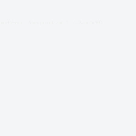
otre Réseau
Alors ça roule-euh ?!
L’Actu du HO