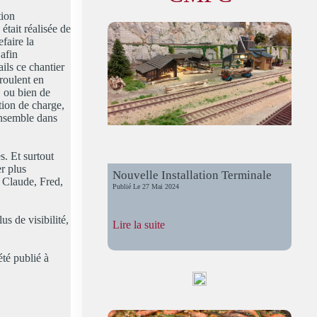
tion
était réalisée de
faire la
 afin
ils ce chantier
roulent en
, ou bien de
tion de charge,
ensemble dans
s. Et surtout
r plus
Nouvelle Installation Terminale
e Claude, Fred,
Publié Le
27 Mai 2024
us de visibilité,
:
Lire la suite
Nouvelle
Installation
été publié à
Terminale