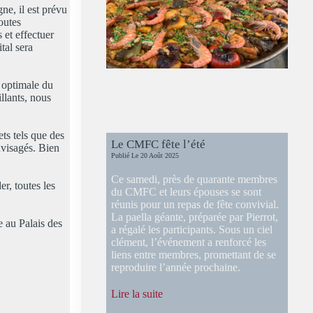
ne, il est prévu
outes
 et effectuer
tal sera
n optimale du
illants, nous
ets tels que des
Le CMFC fête l’été
nvisagés. Bien
Publié Le
20 Août 2025
Ce samedi, près de quarante membres
r, toutes les
du CMFC et leurs épouses se sont
réunis pour un repas de fête convivial.
La paella géante, préparée par Pierrot,
e au Palais des
a régalé les participants. Sous un ciel
clément, l’événement a renforcé les
liens entre membres, promettant de se
reproduire l’année prochaine.
:
Lire la suite
Le