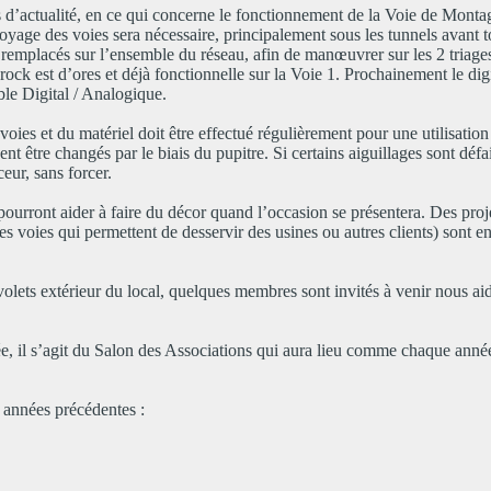
s d’actualité, en ce qui concerne le fonctionnement de la Voie de Montag
yage des voies sera nécessaire, principalement sous les tunnels avant t
u remplacés sur l’ensemble du réseau, afin de manœuvrer sur les 2 triages
brock est d’ores et déjà fonctionnelle sur la Voie 1. Prochainement le digi
le Digital / Analogique.
 voies et du matériel doit être effectué régulièrement pour une utilisatio
ent être changés par le biais du pupitre. Si certains aiguillages sont défa
eur, sans forcer.
 pourront aider à faire du décor quand l’occasion se présentera. Des proj
es voies qui permettent de desservir des usines ou autres clients) sont e
olets extérieur du local, quelques membres sont invités à venir nous aide
ée, il s’agit du Salon des Associations qui aura lieu comme chaque anné
 années précédentes :