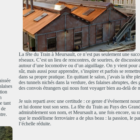
La fête du Train à Meursault, ce n’est pas seulement une succ
réseaux. C’est un lieu de rencontres, de sourires, de discussi
autour d’une locomotive ou d’un aiguillage. On y vient pour 
sûr, mais aussi pour apprendre, s’inspirer et parfois se remettr
dans sa propre pratique. En quittant le salon, j’avais la tête pl
aissée
des tunnels nichés dans la verdure, des falaises abruptes, des
alaises
des convois étrangers qui nous font voyager bien au-delà de n
tion
n
Je suis reparti avec une certitude : ce genre d’événement nourr
e tant
et lui donne tout son sens. La fête du Train au Pays des Gra
r de
admirablement son nom, et Meursault a, une fois encore, su r
tre.
que le modélisme ferroviaire a de plus beau : la passion, le par
l’échelle réduite.