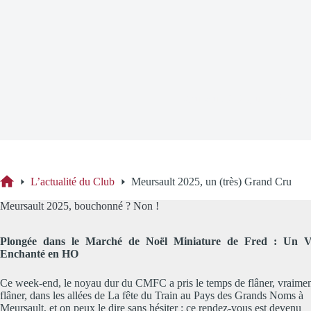
Meursault 2025, un (très) Gr
L’actualité du Club
Meursault 2025, un (très) Grand Cru
Accueil
Meursault 2025, bouchonné ? Non !
Plongée dans le Marché de Noël Miniature de Fred : Un V
Enchanté en HO
Ce week-end, le noyau dur du CMFC a pris le temps de flâner, vraime
flâner, dans les allées de La fête du Train au Pays des Grands Noms à
Meursault, et on peux le dire sans hésiter : ce rendez-vous est devenu