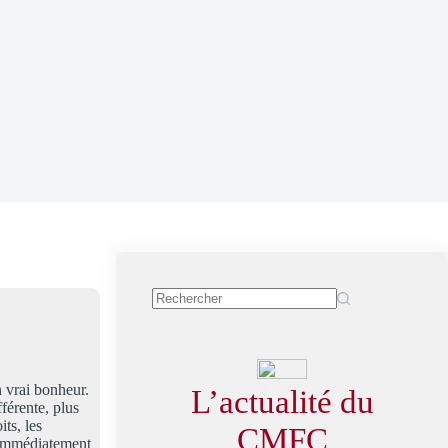
n vrai bonheur.
L’actualité du
férente, plus
its, les
CMFC
 immédiatement