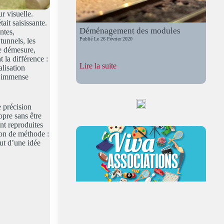
r visuelle.
it saisissante.
Déménagement des modules
ntes,
Publié Le
26 Février 2020
tunnels, les
de démesure,
t la différence :
:
Lire la suite
alisation
Déménagement
n immense
des
modules
 précision
opre sans être
ient reproduites
on de méthode :
out d’une idée