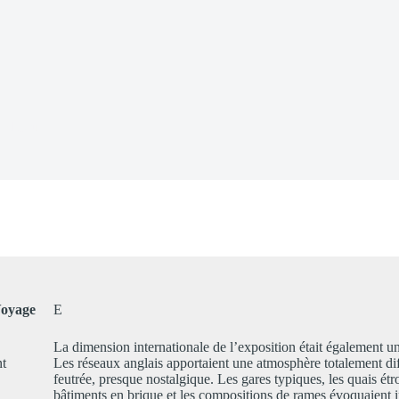
and Cru
oyage
E
La dimension internationale de l’exposition était également u
nt
Les réseaux anglais apportaient une atmosphère totalement dif
feutrée, presque nostalgique. Les gares typiques, les quais étro
bâtiments en brique et les compositions de rames évoquaient