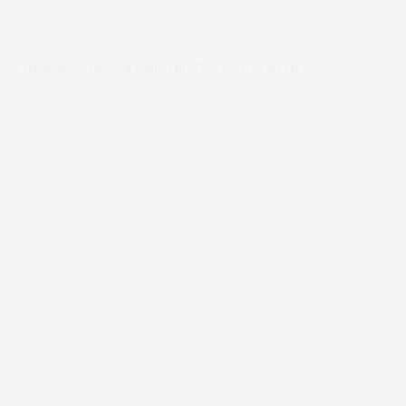
otre Réseau
Alors ça roule-euh ?!
L’Actu du HO