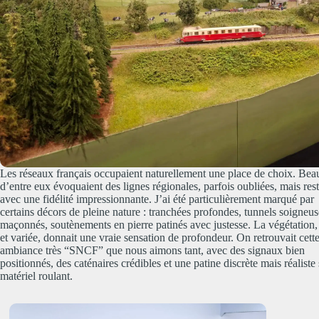
Les réseaux français occupaient naturellement une place de choix. Be
d’entre eux évoquaient des lignes régionales, parfois oubliées, mais rest
avec une fidélité impressionnante. J’ai été particulièrement marqué par
certains décors de pleine nature : tranchées profondes, tunnels soigneu
maçonnés, soutènements en pierre patinés avec justesse. La végétation,
et variée, donnait une vraie sensation de profondeur. On retrouvait cett
ambiance très “SNCF” que nous aimons tant, avec des signaux bien
positionnés, des caténaires crédibles et une patine discrète mais réaliste 
matériel roulant.