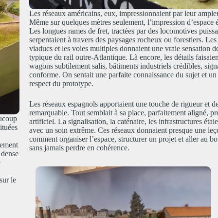
Les réseaux américains, eux, impressionnaient par leur ampleu
Même sur quelques mètres seulement, l’impression d’espace éta
Les longues rames de fret, tractées par des locomotives puissa
serpentaient à travers des paysages rocheux ou forestiers. Les 
viaducs et les voies multiples donnaient une vraie sensation 
typique du rail outre-Atlantique. Là encore, les détails faisaien
wagons subtilement salis, bâtiments industriels crédibles, sign
conforme. On sentait une parfaite connaissance du sujet et u
respect du prototype.
Les réseaux espagnols apportaient une touche de rigueur et de
remarquable. Tout semblait à sa place, parfaitement aligné, pr
aucoup
artificiel. La signalisation, la caténaire, les infrastructures éta
ituées
avec un soin extrême. Ces réseaux donnaient presque une leç
comment organiser l’espace, structurer un projet et aller au b
sement
sans jamais perdre en cohérence.
 dense
e
sur le