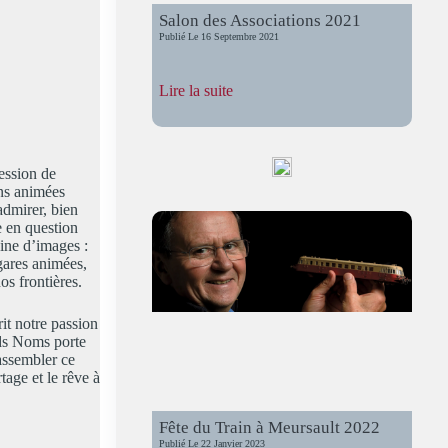
Salon des Associations 2021
Publié Le
16 Septembre 2021
:
Lire la suite
Salon
des
Associations
2021
ession de
ons animées
admirer, bien
e en question
eine d’images :
 gares animées,
os frontières.
it notre passion
nds Noms porte
assembler ce
tage et le rêve à
Fête du Train à Meursault 2022
Publié Le
22 Janvier 2023