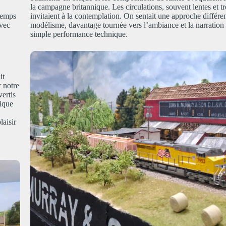
la campagne britannique. Les circulations, souvent lentes et trè
 temps
invitaient à la contemplation. On sentait une approche différe
avec
modélisme, davantage tournée vers l’ambiance et la narration 
simple performance technique.
it
 notre
vertis
nique
laisir