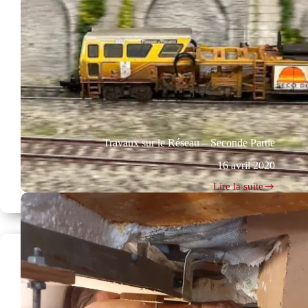
Travaux sur le Réseau – Seconde Partie
16 avril 2020
Lire la suite
Travaux
sur
le
Réseau
–
Seconde
Partie