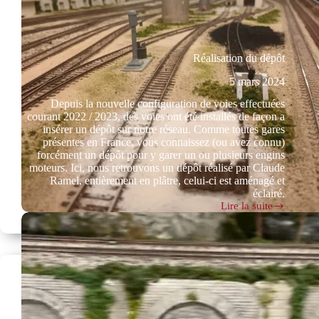
Réalisation du dépôt
5 mars 2024
Depuis la nouvelle configuration de voies effectuées
courant 2022 / 2023, des voies ont été installés de façon a
insérer un dépôt sur notre réseau. Comme toutes gares
présentes en France, vous connaissez (ou avez connu)
forcément un dépôt pour y garer un ou plusieurs engins
moteurs. Ici, nous retrouvons un dépôt réalisé par Claude
Ramel, entièrement en plâtre, celui-ci est aménagé et
éclairé.
Lire la suite
Réalisation
du
dépôt