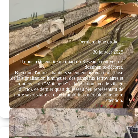
Dernière ligne droite…
30 janvier 2025
Il nous reste encore un quart du Réseau à rénover, re-
dessiner, re-décorer.
Bien que d'autres chantiers soient encore en cours (Pose
de la signalisation lumineuse, des panneaux ferroviaires et
routiers, coin "Montagne" et la jonction avec le village
d'Éric), ce dernier quart du réseau peu représentatif de
notre savoir-faire et de nos ambitions méritait toute notre
attention.
Lire la suite
Dernière
ligne
droite…