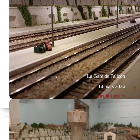
La Gare de Falicon
14 mars 2024
Lire la suite
La
Gare
de
Falicon