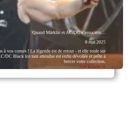
Quand Märklin et AC/DC s’associent…
8 mai 2025
 vos cornes ! La légende est de retour - et elle roule sur
AC/DC Black Ice tant attendue est enfin dévoilée et prête à
bercer votre collection.
Lire la suite
Quand
Märklin
et
AC/DC
s’associent…