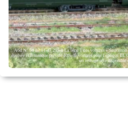
A6d N° 50 87 81-47 295-8 La série 1 des voitures « Saucisson
épuisée et il manque près de 40% de voitures pour l’époque III.
un retirage sera disponibl