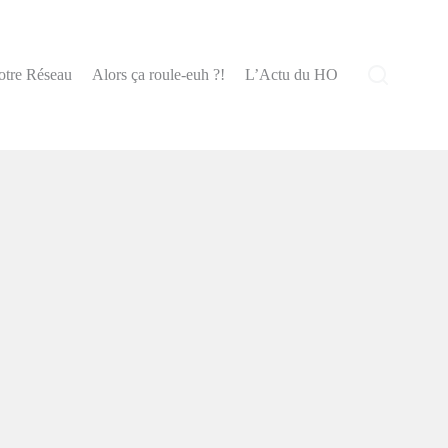
otre Réseau
Alors ça roule-euh ?!
L’Actu du HO