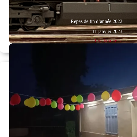
Repas de fin d’année 2022
11 janvier 2023
Lire la suite
Repas
de
fin
d’année
2022