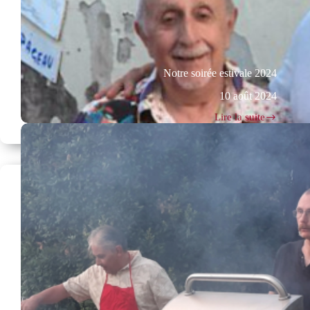
Notre soirée estivale 2024
10 août 2024
Lire la suite
Notre
soirée
estivale
2024