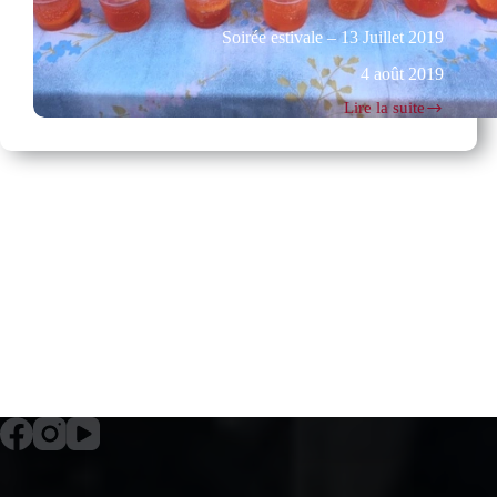
Soirée estivale – 13 Juillet 2019
4 août 2019
Lire la suite
Soirée
estivale
–
13
Juillet
2019