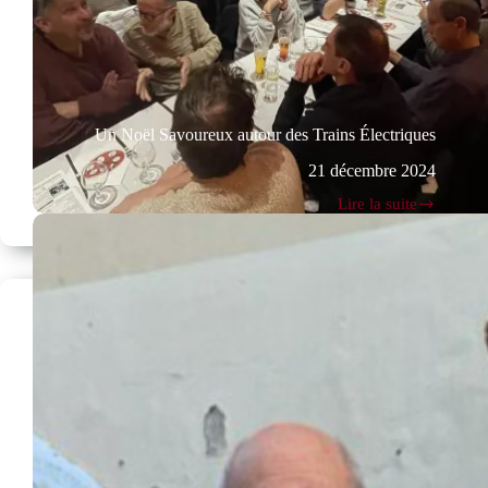
Un Noël Savoureux autour des Trains Électriques
21 décembre 2024
Lire la suite
Un
Noël
Savoureux
autour
des
Trains
Électriques