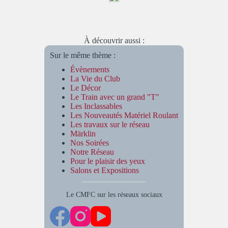
À découvrir aussi :
Sur le même thème :
Évènements
La Vie du Club
Le Décor
Le Train avec un grand "T"
Les Inclassables
Les Nouveautés Matériel Roulant
Les travaux sur le réseau
Märklin
Nos Soirées
Notre Réseau
Pour le plaisir des yeux
Salons et Expositions
Le CMFC sur les réseaux sociaux