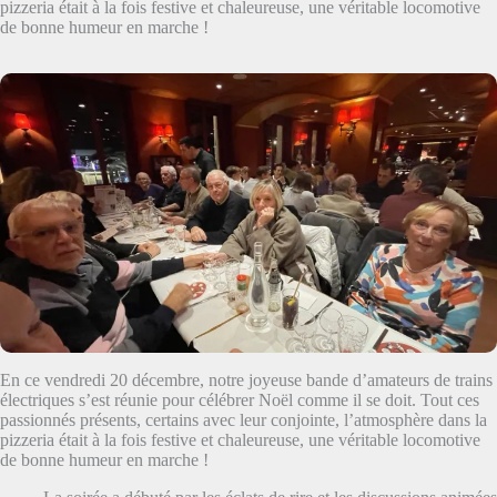
pizzeria était à la fois festive et chaleureuse, une véritable locomotive
de bonne humeur en marche !
En ce vendredi 20 décembre, notre joyeuse bande d’amateurs de trains
électriques s’est réunie pour célébrer Noël comme il se doit. Tout ces
passionnés présents, certains avec leur conjointe, l’atmosphère dans la
pizzeria était à la fois festive et chaleureuse, une véritable locomotive
de bonne humeur en marche !