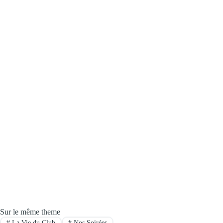
Sur le même theme
#
La Vie du Club
#
Nos Soirées