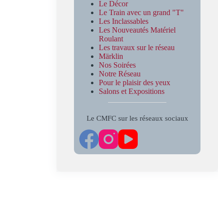
Le Décor
Le Train avec un grand "T"
Les Inclassables
Les Nouveautés Matériel
Roulant
Les travaux sur le réseau
Märklin
Nos Soirées
Notre Réseau
Pour le plaisir des yeux
Salons et Expositions
Le CMFC sur les réseaux sociaux