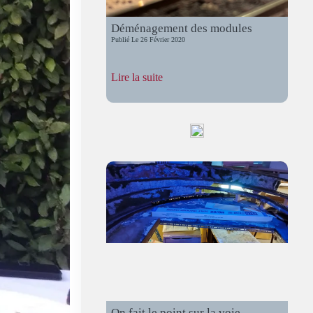
Déménagement des modules
Publié Le
26 Février 2020
:
Lire la suite
Déménagement
des
modules
On fait le point sur la voie