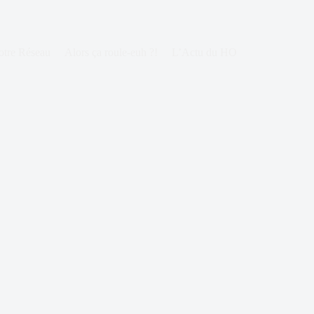
otre Réseau
Alors ça roule-euh ?!
L’Actu du HO