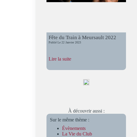
Fête du Train à Meursault 2022
Publié Le
22 Janvier 2023
:
Lire la suite
Fête
du
Train
à
Meursault
2022
À découvrir aussi :
Sur le même thème :
Évènements
La Vie du Club