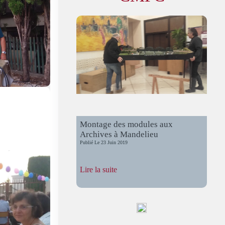
Montage des modules aux
Archives à Mandelieu
Publié Le
23 Juin 2019
:
Lire la suite
Montage
des
modules
aux
Archives
à