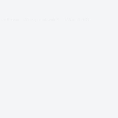
otre Réseau
Alors ça roule-euh ?!
L’Actu du HO