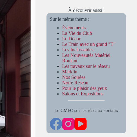
À découvrir aussi :
Sur le même thème :
Évènements
La Vie du Club
Le Décor
Le Train avec un grand "T"
Les Inclassables
Les Nouveautés Matériel
Roulant
Les travaux sur le réseau
Märklin
Nos Soirées
Notre Réseau
Pour le plaisir des yeux
Salons et Expositions
Le CMFC sur les réseaux sociaux