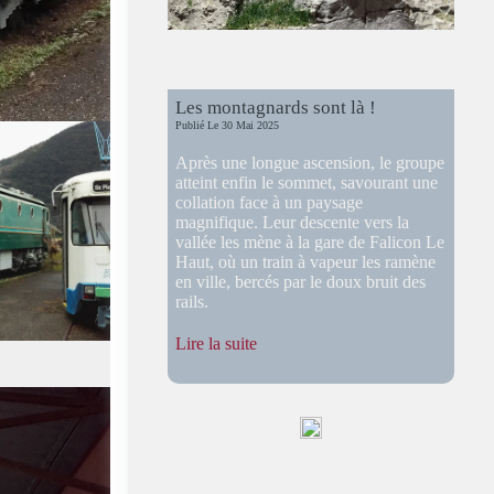
Les montagnards sont là !
Publié Le
30 Mai 2025
Après une longue ascension, le groupe
atteint enfin le sommet, savourant une
collation face à un paysage
magnifique. Leur descente vers la
vallée les mène à la gare de Falicon Le
Haut, où un train à vapeur les ramène
en ville, bercés par le doux bruit des
rails.
:
Lire la suite
Les
montagnards
sont
là
!