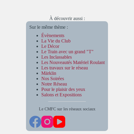
À découvrir aussi :
Sur le même thème :
Évènements
La Vie du Club
Le Décor
Le Train avec un grand "T"
Les Inclassables
Les Nouveautés Matériel Roulant
Les travaux sur le réseau
Märklin
Nos Soirées
Notre Réseau
Pour le plaisir des yeux
Salons et Expositions
Le CMFC sur les réseaux sociaux