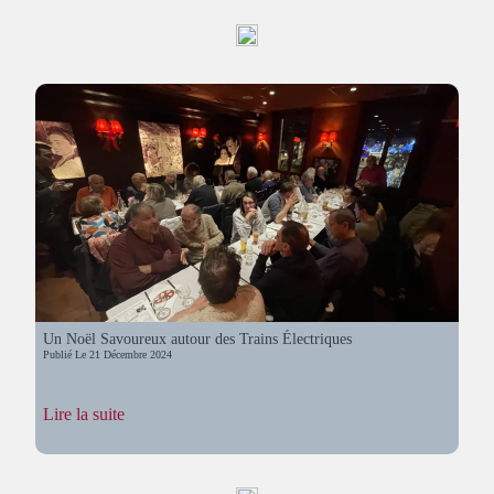
terrain
Un Noël Savoureux autour des Trains Électriques
Publié Le
21 Décembre 2024
:
Lire la suite
Un
Noël
Savoureux
autour