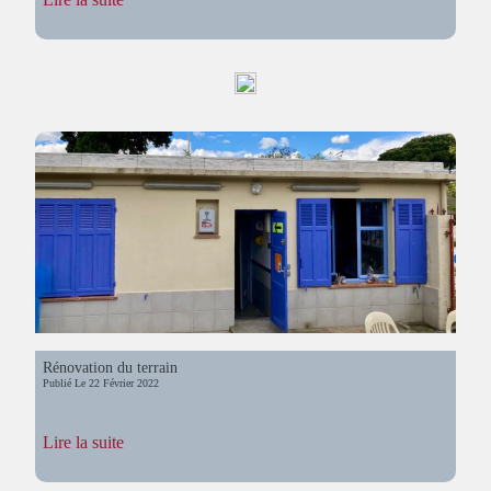
Réalisation
du
dépôt
Rénovation du terrain
Publié Le
22 Février 2022
:
Lire la suite
Rénovation
du