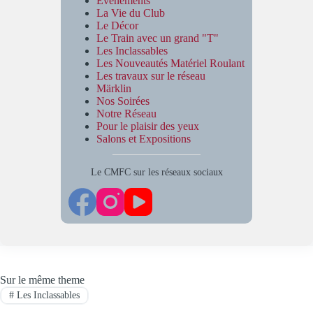
Évènements
La Vie du Club
Le Décor
Le Train avec un grand "T"
Les Inclassables
Les Nouveautés Matériel Roulant
Les travaux sur le réseau
Märklin
Nos Soirées
Notre Réseau
Pour le plaisir des yeux
Salons et Expositions
Le CMFC sur les réseaux sociaux
Sur le même theme
#
Les Inclassables