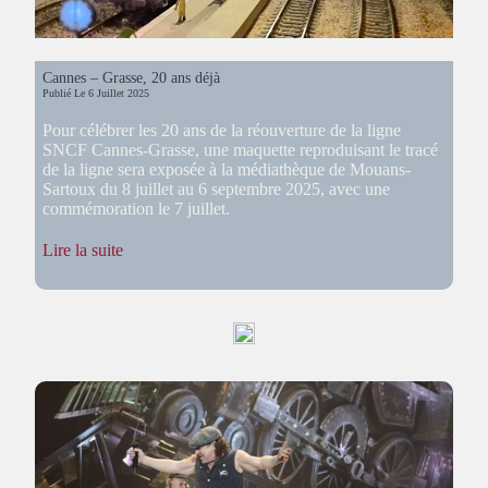
Cannes – Grasse, 20 ans déjà
Publié Le
6 Juillet 2025
Pour célébrer les 20 ans de la réouverture de la ligne
SNCF Cannes-Grasse, une maquette reproduisant le tracé
de la ligne sera exposée à la médiathèque de Mouans-
Sartoux du 8 juillet au 6 septembre 2025, avec une
commémoration le 7 juillet.
:
Lire la suite
Cannes
–
Grasse,
20
ans
déjà