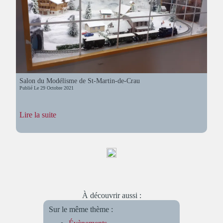
Salon du Modélisme de St-Martin-de-Crau
Publié Le
29 Octobre 2021
:
Lire la suite
Salon
du
Modélisme
de
St-
Martin-
de-
Crau
À découvrir aussi :
Sur le même thème :