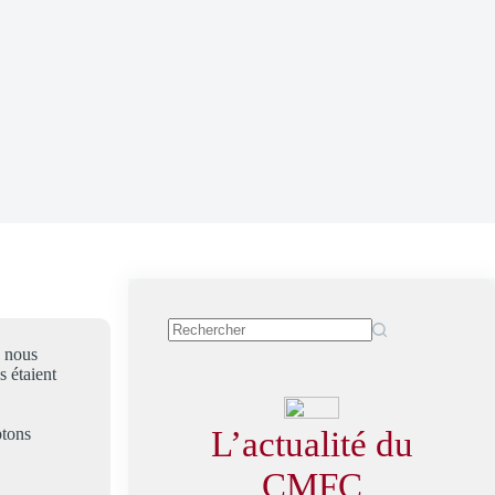
s nous
s étaient
L’actualité du
ptons
CMFC