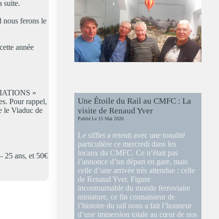
 suite.
 nous ferons le
cette année
OCIATIONS »
Une Étoile du Rail au CMFC : La
es. Pour rappel,
e le Viaduc de
visite de Renaud Yver
Publié Le
15 Mai 2026
Le sifflet a retenti avec une tonalité
particulière ce mercredi dans les
locaux du CMFC. Ce n’était pas
– 25 ans, et 50€
l’annonce d’un départ en gare, mais
celle d’une arrivée très attendue : celle
de Renaud Yver. Figure
incontournable du monde ferroviaire
miniature, ce fin connaisseur de
l’histoire du rail nous a fait l’honneur
d’une immersion totale au cœur de nos