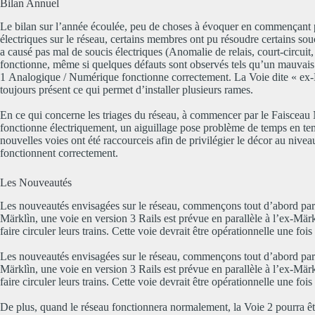
Bilan Annuel
Le bilan sur l’année écoulée, peu de choses à évoquer en commençant p
électriques sur le réseau, certains membres ont pu résoudre certains so
a causé pas mal de soucis électriques (Anomalie de relais, court-circui
fonctionne, même si quelques défauts sont observés tels qu’un mauvais 
1 Analogique / Numérique fonctionne correctement. La Voie dite « ex-Mä
toujours présent ce qui permet d’installer plusieurs rames.
En ce qui concerne les triages du réseau, à commencer par le Faisceau N
fonctionne électriquement, un aiguillage pose problème de temps en te
nouvelles voies ont été raccourceis afin de privilégier le décor au nivea
fonctionnent correctement.
Les Nouveautés
Les nouveautés envisagées sur le réseau, commençons tout d’abord par u
Märklìn, une voie en version 3 Rails est prévue en parallèle à l’ex-Mär
faire circuler leurs trains. Cette voie devrait être opérationnelle une f
Les nouveautés envisagées sur le réseau, commençons tout d’abord par u
Märklìn, une voie en version 3 Rails est prévue en parallèle à l’ex-Mär
faire circuler leurs trains. Cette voie devrait être opérationnelle une f
De plus, quand le réseau fonctionnera normalement, la Voie 2 pourra êtr