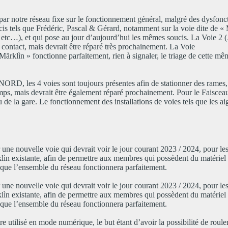
ar notre réseau fixe sur le fonctionnement général, malgré des dysfon
ucis tels que Frédéric, Pascal & Gérard, notamment sur la voie dite de «
t, etc…), et qui pose au jour d’aujourd’hui les mêmes soucis. La Voie 2 
contact, mais devrait être réparé très prochainement. La Voie
rklìn » fonctionne parfaitement, rien à signaler, le triage de cette mê
ORD, les 4 voies sont toujours présentes afin de stationner des rames, 
mps, mais devrait être également réparé prochainement. Pour le Faisce
u de la gare. Le fonctionnement des installations de voies tels que les a
ne nouvelle voie qui devrait voir le jour courant 2023 / 2024, pour le
klìn existante, afin de permettre aux membres qui possèdent du matériel
ois que l’ensemble du réseau fonctionnera parfaitement.
ne nouvelle voie qui devrait voir le jour courant 2023 / 2024, pour le
klìn existante, afin de permettre aux membres qui possèdent du matériel
ois que l’ensemble du réseau fonctionnera parfaitement.
e utilisé en mode numérique, le but étant d’avoir la possibilité de roul