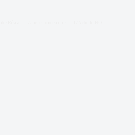
otre Réseau
Alors ça roule-euh ?!
L’Actu du HO