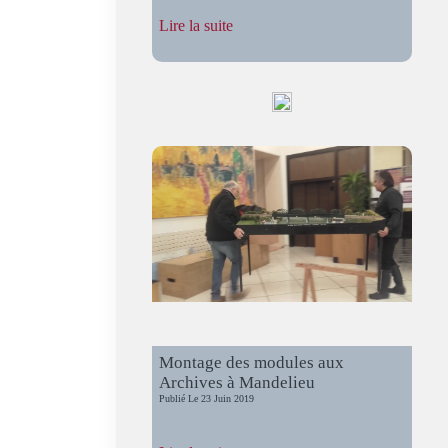
:
Lire la suite
Salon
du
Modélisme
de
St-
Martin-
de-
Crau
Montage des modules aux
Archives à Mandelieu
Publié Le
23 Juin 2019