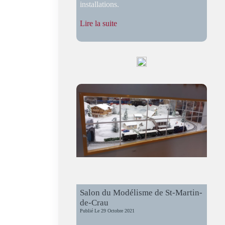
installations.
:
Lire la suite
Une
Étoile
du
Rail
au
CMFC
:
La
visite
de
Renaud
Yver
Salon du Modélisme de St-Martin-
de-Crau
Publié Le
29 Octobre 2021