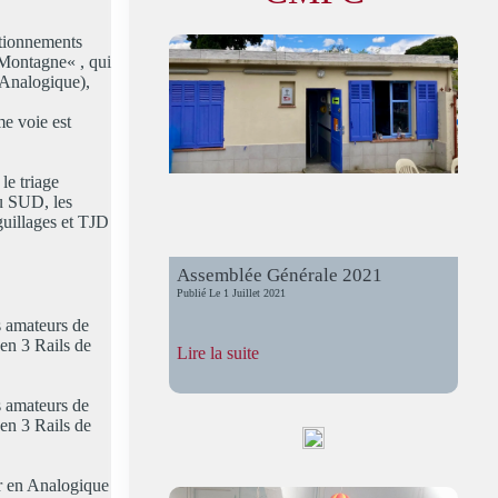
ctionnements
 Montagne« , qui
(Analogique),
me voie est
le triage
au SUD, les
iguillages et TJD
Assemblée Générale 2021
Publié Le
1 Juillet 2021
s amateurs de
 en 3 Rails de
:
Lire la suite
Assemblée
Générale
s amateurs de
2021
 en 3 Rails de
er en Analogique