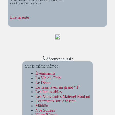
Publié Le
18 Septembre 2023
:
Lire la suite
Viva
ASSOCIATIONS
Édition
2023
À découvrir aussi :
Sur le même thème :
Évènements
La Vie du Club
Le Décor
Le Train avec un grand "T"
Les Inclassables
Les Nouveautés Matériel Roulant
Les travaux sur le réseau
Märklin
Nos Soirées
Notre Réseau