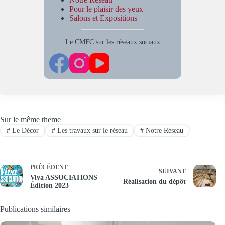
Pour le plaisir des yeux
Salons et Expositions
Le CMFC sur les réseaux sociaux
Sur le même theme
#
Le Décor
#
Les travaux sur le réseau
#
Notre Réseau
PRÉCÉDENT
SUIVANT
Viva ASSOCIATIONS
Réalisation du dépôt
Édition 2023
Publications similaires