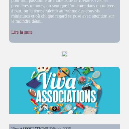
pour tout passionné de modélisme ferroviaire. Dès les
premières minutes, on sent que l’on entre dans un univers
à part, où le temps ralentit au rythme des convois
miniatures et où chaque regard se pose avec attention sur
le moindre détail.
:
Lire la suite
Meursault
2025,
un
(très)
Grand
Cru
Viva ASSOCIATIONS Édition 2023