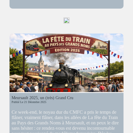
Un
Noël
Savoureux
autour
des
Trains
Électriques
Meursault 2025, un (très) Grand Cru
Publié Le
21 Décembre 2025
Ce week-end, le noyau dur du CMFC a pris le temps de
flâner, vraiment flâner, dans les allées de La fête du Train
au Pays des Grands Noms à Meursault, et on peux le dire
sans hésiter : ce rendez-vous est devenu incontournable