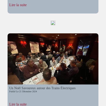
:
Lire la suite
Travaux
sur
le
réseau
–
Bilan
2023
Un Noël Savoureux autour des Trains Électriques
Publié Le
21 Décembre 2024
:
Lire la suite