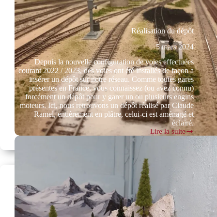
Réalisation du dépôt
5 mars 2024
Depuis la nouvelle configuration de voies effectuées
courant 2022 / 2023, des voies ont été installés de façon a
insérer un dépôt sur notre réseau. Comme toutes gares
présentes en France, vous connaissez (ou avez connu)
forcément un dépôt pour y garer un ou plusieurs engins
moteurs. Ici, nous retrouvons un dépôt réalisé par Claude
Ramel, entièrement en plâtre, celui-ci est aménagé et
éclairé.
Lire la suite
Réalisation
du
dépôt