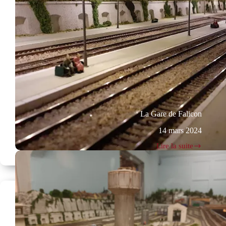
La Gare de Falicon
14 mars 2024
Lire la suite
La
Gare
de
Falicon