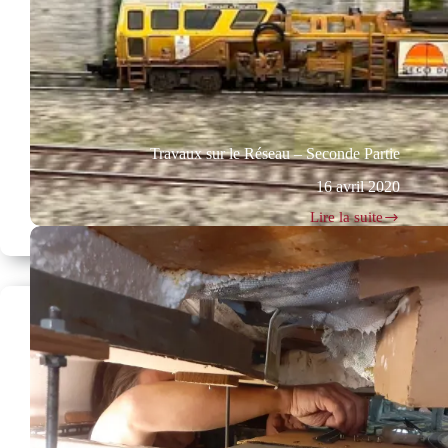
Travaux sur le Réseau – Seconde Partie
16 avril 2020
Lire la suite
Travaux
sur
le
Réseau
–
Seconde
Partie