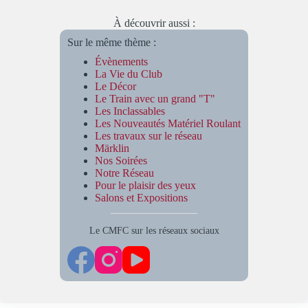
À découvrir aussi :
Sur le même thème :
Évènements
La Vie du Club
Le Décor
Le Train avec un grand "T"
Les Inclassables
Les Nouveautés Matériel Roulant
Les travaux sur le réseau
Märklin
Nos Soirées
Notre Réseau
Pour le plaisir des yeux
Salons et Expositions
Le CMFC sur les réseaux sociaux