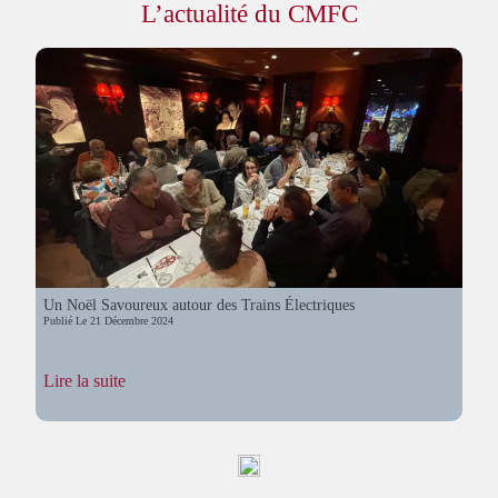
L’actualité du CMFC
Un Noël Savoureux autour des Trains Électriques
Publié Le
21 Décembre 2024
:
Lire la suite
Un
Noël
Savoureux
autour
des