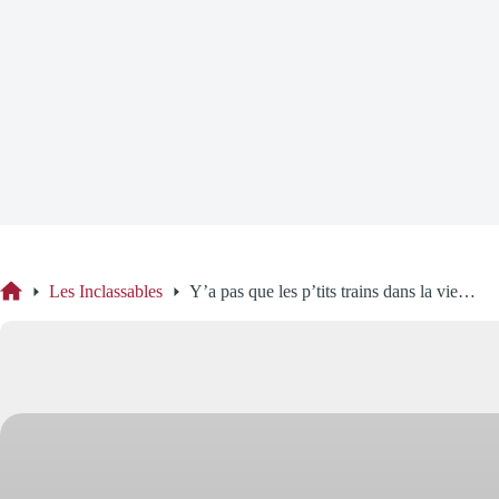
Y’a pas que les p’tits trains da
Les Inclassables
Y’a pas que les p’tits trains dans la vie…
Accueil