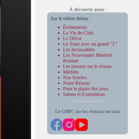
À découvrir aussi :
Sur le même thème :
Évènements
La Vie du Club
Le Décor
Le Train avec un grand "T"
Les Inclassables
Les Nouveautés Matériel
Roulant
Les travaux sur le réseau
Märklin
Nos Soirées
Notre Réseau
Pour le plaisir des yeux
Salons et Expositions
Le CMFC sur les réseaux sociaux