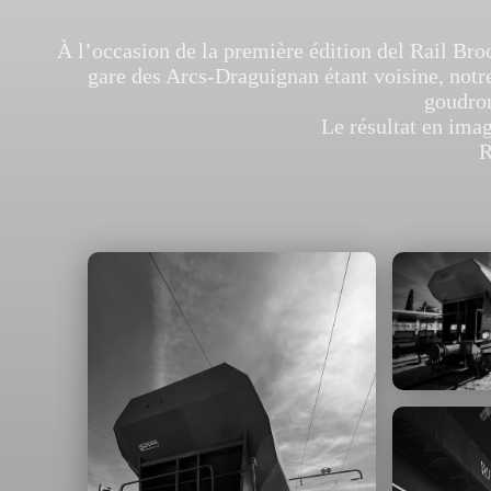
À l’occasion de la première édition del Rail Bro
gare des Arcs-Draguignan étant voisine, notr
goudron
Le résultat en imag
R