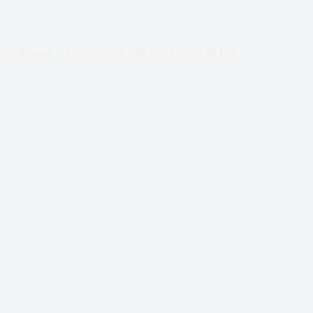
otre Réseau
Alors ça roule-euh ?!
L’Actu du HO