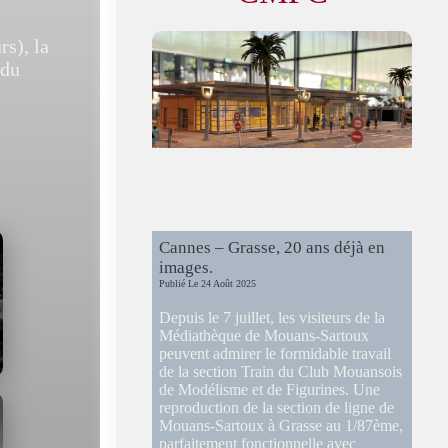
s), la
 du
Cannes – Grasse, 20 ans déjà en
images.
Publié Le
24 Août 2025
Depuis le 7 juillet, les visiteurs de la
Médiathèque de Mouans-Sartoux
peuvent admirer le formidable travail
de la section Train du Club Mouansois
de Modélisme et de Figurines. Une
reproduction de la section de ligne de
Mouans-Sartoux à Grasse au 1/87ème,
parfaitement fonctionnelle avec