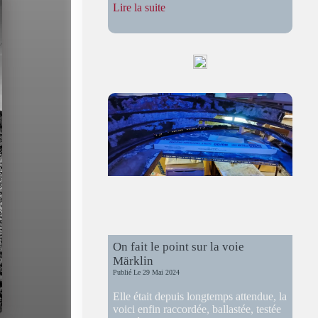
:
Lire la suite
Soirée
estivale
–
13
Juillet
2019
On fait le point sur la voie
Märklin
Publié Le
29 Mai 2024
Elle était depuis longtemps attendue, la
voici enfin raccordée, ballastée, testée