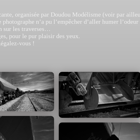
cante, organisée par Doudou Modélisme (voir par ailleur
e photographe n’a pu l’empêcher d’aller humer l’odeur
 sur les traverses…
es, pour le pur plaisir des yeux.
égalez-vous !