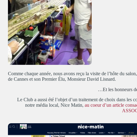
Comme chaque année, nous avons reçu la visite de l’hôte du salon,
de Cannes et son Premier Élu, Monsieur David Lisnard.
…Et les honneurs de
Le Club a aussi été l’objet d’un traitement de choix dans les c
notre média local, Nice Matin,
au coeur d’un article consa
ASSOC