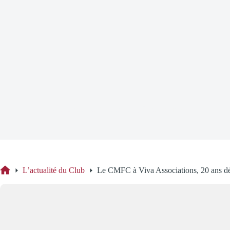
Le CMFC à Viva Associations, 20 ans déjà !
L’actualité du Club
Le CMFC à Viva Associations, 20 ans dé
Accueil