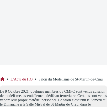
Salon du Modélisme de St-Martin-de-Crau
L’Actu du HO
Salon du Modélisme de St-Martin-de-Crau
Accueil
Le 9 Octobre 2021, quelques membres du CMFC sont venus au salon
de modélisme, essentiellement dédié au ferroviaire. Certains sont venus
vendre leur propre matériel personnel. Le salon s’est tenu le Samedi et
le Dimanche à la Salle Mistral de St-Martin-de-Crau, dans le