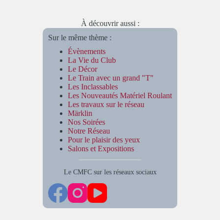
À découvrir aussi :
Sur le même thème :
Évènements
La Vie du Club
Le Décor
Le Train avec un grand "T"
Les Inclassables
Les Nouveautés Matériel Roulant
Les travaux sur le réseau
Märklin
Nos Soirées
Notre Réseau
Pour le plaisir des yeux
Salons et Expositions
Le CMFC sur les réseaux sociaux