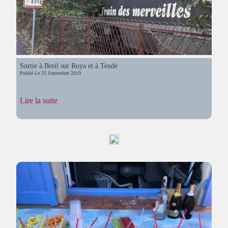
Sortie à Breil sur Roya et à Tende
Publié Le
25 Septembre 2019
:
Lire la suite
Sortie
à
Breil
sur
Roya
et
à
Tende