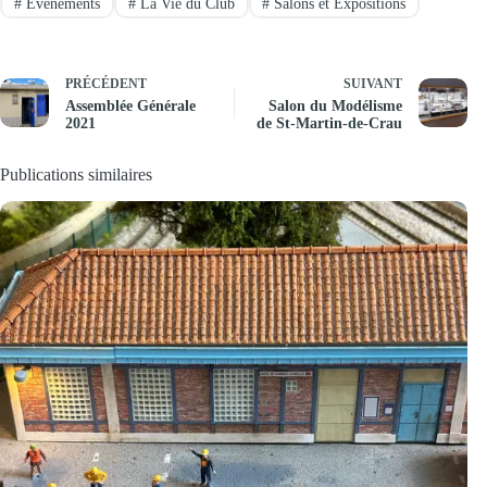
#
Évènements
#
La Vie du Club
#
Salons et Expositions
PRÉCÉDENT
SUIVANT
Assemblée Générale
Salon du Modélisme
2021
de St-Martin-de-Crau
Publications similaires