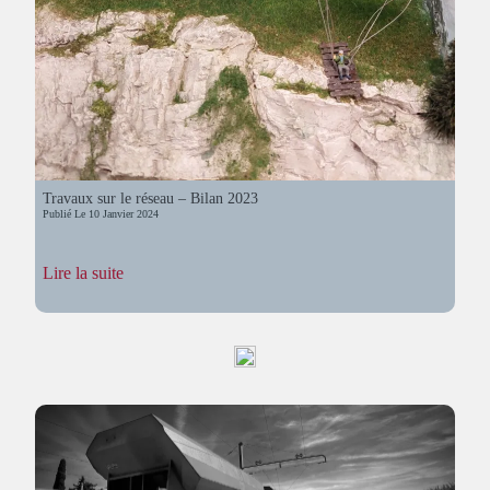
Travaux sur le réseau – Bilan 2023
Publié Le
10 Janvier 2024
:
Lire la suite
Travaux
sur
le
réseau
–
Bilan
2023