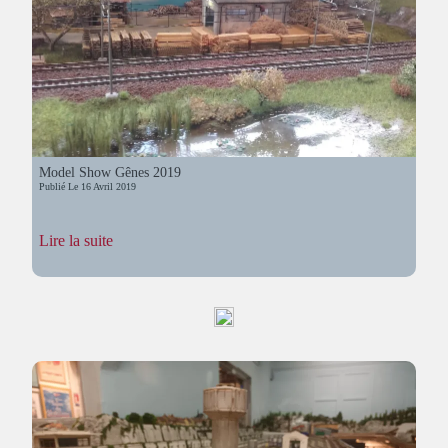
Model Show Gênes 2019
Publié Le
16 Avril 2019
:
Lire la suite
Model
Show
Gênes
2019