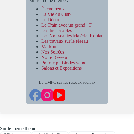
Sur le même thème :
Évènements
La Vie du Club
Le Décor
Le Train avec un grand "T"
Les Inclassables
Les Nouveautés Matériel Roulant
Les travaux sur le réseau
Märklin
Nos Soirées
Notre Réseau
Pour le plaisir des yeux
Salons et Expositions
Le CMFC sur les réseaux sociaux
Sur le même theme