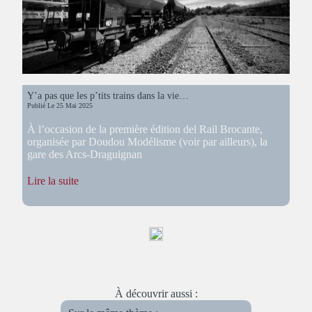
Y’a pas que les p’tits trains dans la vie…
Publié Le
25 Mai 2025
À l’occasion de la première édition del Rail Brocante,
organisée par Doudou Modélisme (voir par ailleurs), la
gare des Arcs-Draguignan
:
Lire la suite
Y’a
pas
que
les
p’tits
trains
dans
la
vie…
À découvrir aussi :