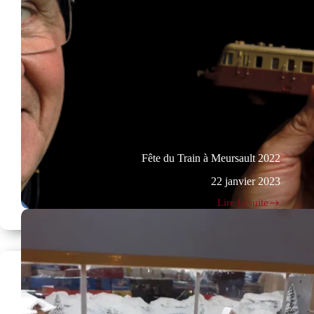
Fête du Train à Meursault 2022
22 janvier 2023
Lire la suite
Fête
du
Train
à
Meursault
2022