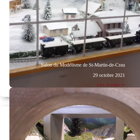
Salon du Modélisme de St-Martin-de-Crau
29 octobre 2021
Lire la suite
Salon
du
Modélisme
de
St-
Martin-
de-
Crau