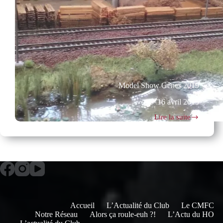
Model Show Gênes 2019
16 avril 2019
Lire la suite
Model
Show
Gênes
2019
Accueil
L’Actualité du Club
Le CMFC
Notre Réseau
Alors ça roule-euh ?!
L’Actu du HO