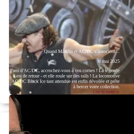
Quand Märklin et AC/DC s’associent…
8 mai 2025
Fans d'AC/DC, accrochez-vous à vos cornes ! La légende
est de retour - et elle roule sur des rails ! La locomotive
AC/DC Black Ice tant attendue est enfin dévoilée et prête
à bercer votre collection.
Lire la suite
Quand
Märklin
et
AC/DC
s’associent…