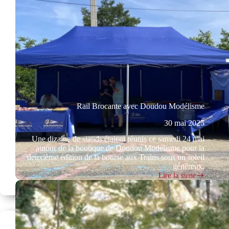
(1853-
2025)
Rail Brocante avec Doudou Modélisme
30 mai 2025
Une dizaine de stands étaient réunis ce samedi 24 mai
autour de la boutique de Doudou Modélisme pour la
deuxième édition de la bourse aux Trains sous un soleil
généreux.
Lire la suite
Rail
Brocante
avec
Doudou
Modélisme