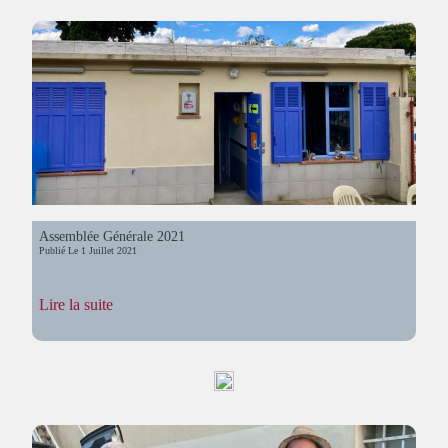
Associations
2022
Assemblée Générale 2021
Publié Le
1 Juillet 2021
:
Lire la suite
Assemblée
Générale
2021