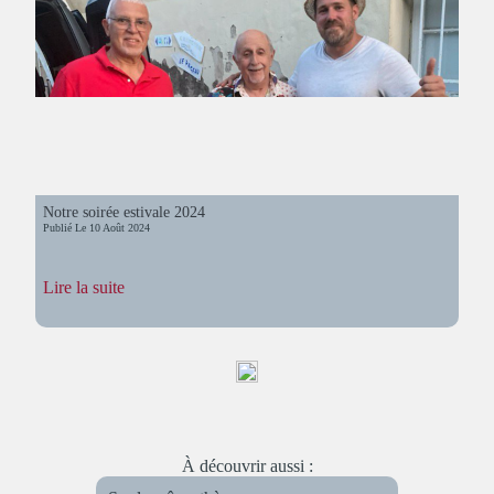
Notre soirée estivale 2024
Publié Le
10 Août 2024
:
Lire la suite
Notre
soirée
estivale
2024
À découvrir aussi :