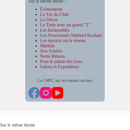
Sur le même thème :
Évènements
La Vie du Club
Le Décor
Le Train avec un grand "T"
Les Inclassables
Les Nouveautés Matériel Roulant
Les travaux sur le réseau
Märklin
Nos Soirées
Notre Réseau
Pour le plaisir des yeux
Salons et Expositions
Le CMFC sur les réseaux sociaux
Sur le même theme