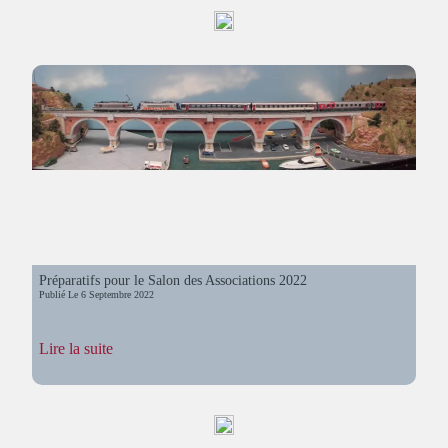
2019
Préparatifs pour le Salon des Associations 2022
Publié Le
6 Septembre 2022
:
Lire la suite
Préparatifs
pour
le
Salon
des