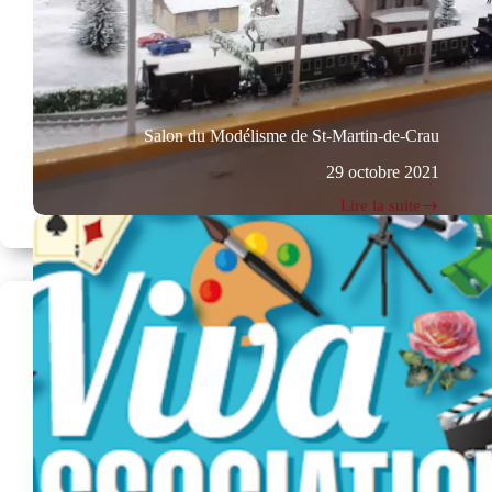
Salon du Modélisme de St-Martin-de-Crau
29 octobre 2021
Lire la suite
Salon
du
Modélisme
de
St-
Martin-
de-
Crau